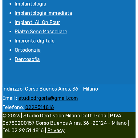
Implantologia
Implantologia immediata
Implanti All On Four
Rialzo Seno Mascellare
Impronta digitale
Ortodonzia
Dentosofia
Indirizzo:
Corso Buenos Aires, 36 - Milano
Email :
studiodrgorla@gmail.com
Telefono:
0229514816
© 2023 | Studio Dentistico Milano Dott. Gorla | P.IVA:
06780200157 Corso Buenos Aires, 36 -20124 - Milano |
Tel: 02 29 51 4816 |
Privacy