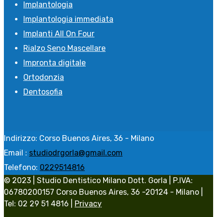
Implantologia
Implantologia immediata
Implanti All On Four
Rialzo Seno Mascellare
Impronta digitale
Ortodonzia
Dentosofia
Indirizzo:
Corso Buenos Aires, 36 - Milano
Email :
studiodrgorla@gmail.com
Telefono:
0229514816
© 2023 | Studio Dentistico Milano Dott. Gorla | P.IVA:
06780200157 Corso Buenos Aires, 36 -20124 - Milano |
Tel: 02 29 51 4816 |
Privacy